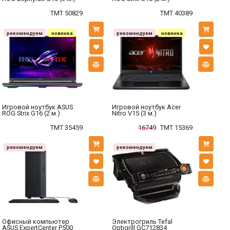
TMT 50829
TMT 40389
рекомендуем
новинка
рекомендуем
новинка
Игровой ноутбук ASUS
Игровой ноутбук Acer
ROG Strix G16 (2 м.)
Nitro V15 (3 м.)
TMT 35459
16749
TMT 15369
рекомендуем
рекомендуем
Офисный компьютер
Электрогриль Tefal
ASUS ExpertCenter P500
Optigrill GC712834