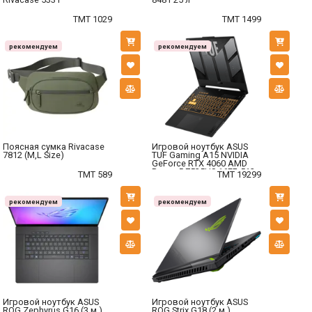
TMT 1029
TMT 1499
рекомендуем
рекомендуем
Поясная сумка Rivacase
Игровой ноутбук ASUS
7812 (M,L Size)
TUF Gaming A15 NVIDIA
GeForce RTX 4060 AMD
Ryzen 5 7535HS 16ГБ 512
TMT 589
TMT 19299
ГБ.
рекомендуем
рекомендуем
Игровой ноутбук ASUS
Игровой ноутбук ASUS
ROG Zephyrus G16 (3 м.)
ROG Strix G18 (2 м.)