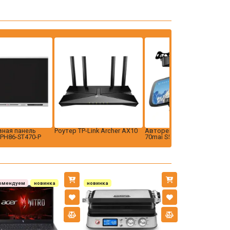
ная панель
Роутер TP-Link Archer AX10
Авторегистратор Xiaomi
LPH86-ST470-P
70mai S500
омендуем
новинка
новинка