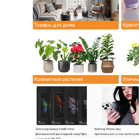
Товары для дома
Красот
Комнатные растения
Уличны
Samsung Galaxy Fold8 Ultra -
Nothing Phone (4a) -
флагманский раскладной смартфон
оригинальность как залог усп
с камерой 200 МП