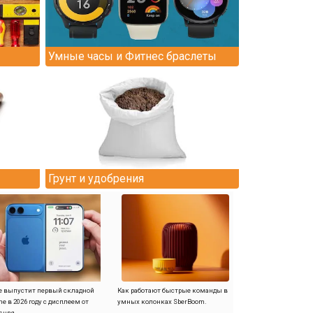
Умные часы и Фитнес браслеты
Грунт и удобрения
e выпустит первый складной
Как работают быстрые команды в
ne в 2026 году с дисплеем от
умных колонках SberBoom.
sung