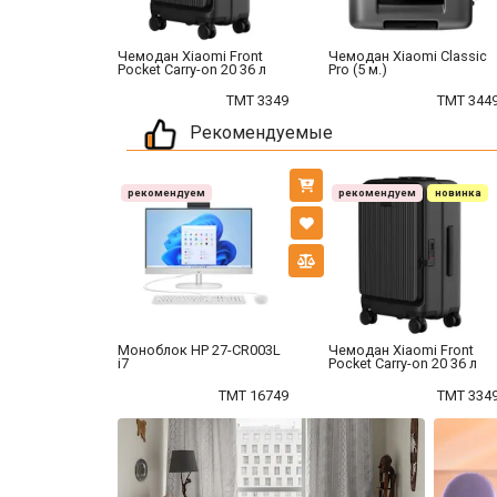
Чемодан Xiaomi Front
Чемодан Xiaomi Classic
Pocket Carry-on 20 36 л
Pro (5 м.)
TMT 3349
TMT 344
Рекомендуемые
рекомендуем
рекомендуем
новинка
Моноблок HP 27-CR003L
Чемодан Xiaomi Front
i7
Pocket Carry-on 20 36 л
TMT 16749
TMT 334