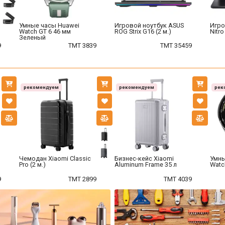
Умные часы Huawei
Игровой ноутбук ASUS
Игро
Watch GT 6 46 мм
ROG Strix G16 (2 м.)
Nitro
Зеленый
9
TMT 3839
TMT 35459
рекомендуем
рекомендуем
рек
Чемодан Xiaomi Classic
Бизнес-кейс Xiaomi
Умны
Pro (2 м.)
Aluminum Frame 35 л
Watch
9
TMT 2899
TMT 4039