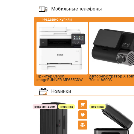
Мобильные телефоны
Недавно купили
Принтер Canon
Авторегистратор Xiaom
imageRUNNER MF655CDW
70mai A800S
Новинки
рекомендуем
новинка
новинка