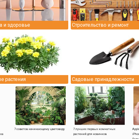
а и здоровье
Строительство и ремонт
е растения
Садовые принадлежности
7 советов начинающему цветоводу
7 лучших первых комнатных
Appl
еха
растений для новичков
iPho
Sam