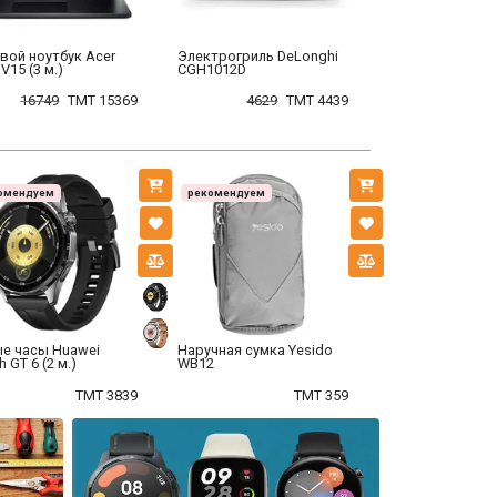
вой ноутбук Acer
Электрогриль DeLonghi
 V15 (3 м.)
CGH1012D
16749
TMT 15369
4629
TMT 4439
омендуем
рекомендуем
е часы Huawei
Наручная сумка Yesido
 GT 6 (2 м.)
WB12
TMT 3839
TMT 359