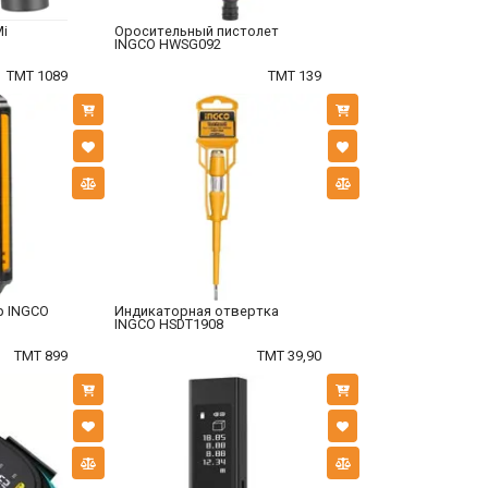
Mi
Оросительный пистолет
INGCO HWSG092
TMT 1089
TMT 139
р INGCO
Индикаторная отвертка
INGCO HSDT1908
TMT 899
TMT 39,90