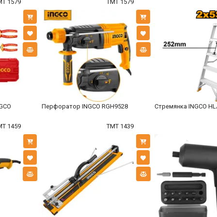
MT 1579
TMT 1579
NGCO
Перфоратор INGCO RGH9528
Стремянка INGCO HL
MT 1459
TMT 1439