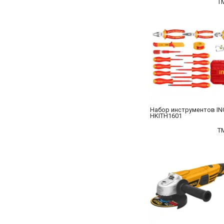
T
Набор инструментов I
HKITH1601
T