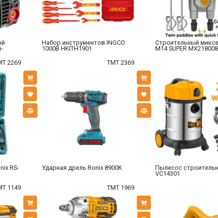
ый
Набор инструментов INGCO
Строительный миксе
G-
1000В HKITH1901
М14 SUPER MX218008
MT 2269
TMT 2369
ix RS-
Ударная дрель Ronix 8900K
Пылесос строитель
VC14301
MT 1149
TMT 1969