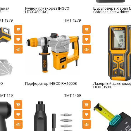
льная
Ручной плиткорез INGCO
Шуруповёрт Xiaomi 
8
HTC04800AG
Сordless screwdriver
MT 1379
TMT 1279
CO
Перфоратор INGCO RH10508
Лазерный дальноме
HLDD0608
TMT 119
TMT 1459