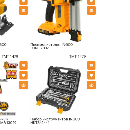
NGCO
Пневмопистолет INGCO
CBNLI2002
TMT 1479
TMT 1479
чный
Набор инструментов INGCO
MMA13049
HKTS42441