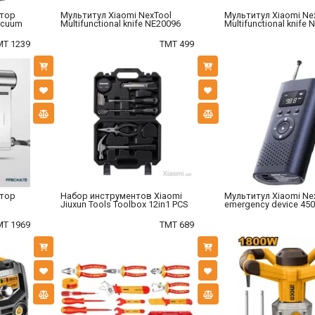
ятор
Мультитул Xiaomi NexTool
Мультитул Xiaomi Ne
acuum
Multifunctional knife NE20096
Multifunctional knife 
MT 1239
TMT 499
ятор
Набор инструментов Xiaomi
Мультитул Xiaomi Nex
Jiuxun Tools Toolbox 12in1 PCS
emergency device 45
MT 1969
TMT 689