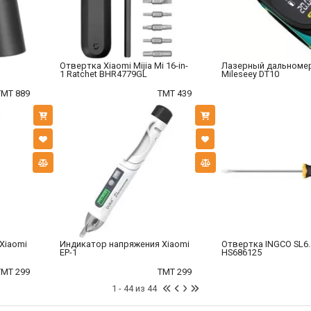
Отвертка Xiaomi Mijia Mi 16-in-
Лазерный дальномер
1 Ratchet BHR4779GL
Mileseey DT10
TMT 889
TMT 439
Xiaomi
Индикатор напряжения Xiaomi
Отвертка INGCO SL6.
EP-1
HS686125
TMT 299
TMT 299
1 - 44 из 44