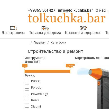
+99365 561427
info@tolkuchka.bar
О нас
Электроника
Товары для дома
Красота и здоровье
Т
Главная
Категории
Строительство и ремонт
Инструменты
Сортировать по:
нов
Цена TMT
19
2 469
Бренд
INGCO
Porodo
Powerology
Ronix
Xiaomi