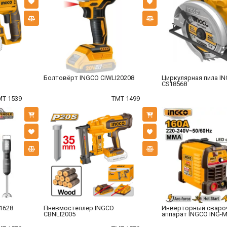
Болтовёрт INGCO CIWLI20208
Циркулярная пила I
CS18568
MT 1539
TMT 1499
1628
Пневмостеплер INGCO
Инверторный сваро
CBNLI2005
аппарат INGCO ING-