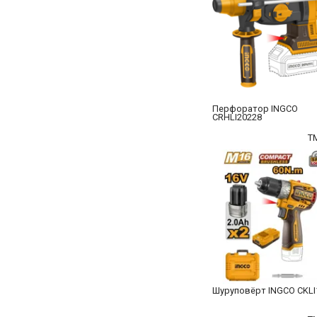
Перфоратор INGCO
CRHLI20228
T
Шуруповёрт INGCO CKLI