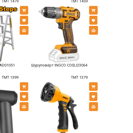
TMT 1479
TMT 1459
AD01051
Шуруповёрт INGCO COSLI23064
TMT 1399
TMT 1379