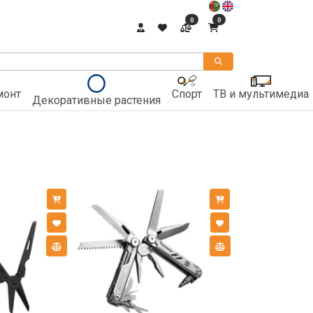
0
0
монт
Спорт
ТВ и мультимедиа
Декоративные растения