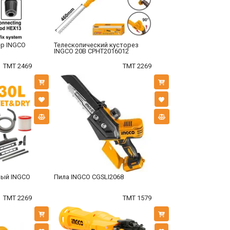
р INGCO
Телескопический кусторез
INGCO 20В CPHT2016012
TMT 2469
TMT 2269
ный INGCO
Пила INGCO CGSLI2068
TMT 2269
TMT 1579