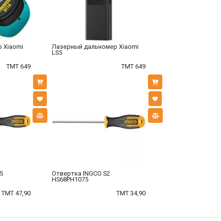
 Xiaomi
Лазерный дальномер Xiaomi
LS5
TMT 649
TMT 649
5
Отвертка INGCO S2
HS68PH1075
TMT 47,90
TMT 34,90