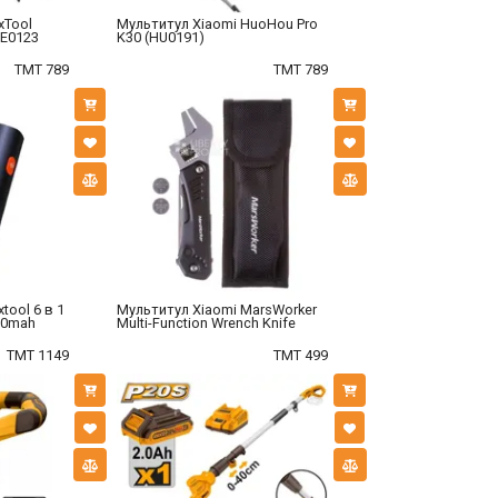
xTool
Мультитул Xiaomi HuoHou Pro
NE0123
K30 (HU0191)
TMT 789
TMT 789
tool 6 в 1
Мультитул Xiaomi MarsWorker
00mah
Multi-Function Wrench Knife
TMT 1149
TMT 499