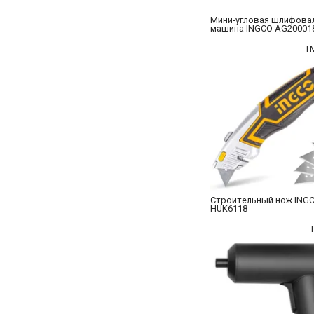
Мини-угловая шлифова
машина INGCO AG20001
T
Строительный нож ING
HUK6118