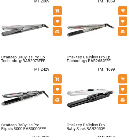
TMT 2089
TMT 1869
Стайлер BaByliss Pro Ep
Стайлер BaByliss Pro Ep
Technology BAB2073EPE
Technology BAB2654EPE
TMT 2429
TMT 1699
Стайлер BaByliss Pro
Стайлер BaByliss Pro
Elipsis 3000 BAB3000EPE
Baby Sleek BAB2050E