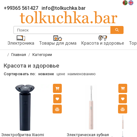
+99365 561427
info@tolkuchka.bar
Поиск
Электроника
Товары для дома
Красота и здоровье
Тор
Главная
Категории
Красота и здоровье
Сортировать по:
новизне
цене
наименованию
Электробритва Xiaomi
Электрическая зубная