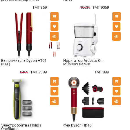
TMT 359
10639
TMT 9059
Выпрямитель Dyson HT01
Ирригатор Ardesto OI-
(3 м.)
MD600W Белый
8469
TMT 7389
TMT 889
Электробритва Philips
Фен Dyson HD16
OneBlade