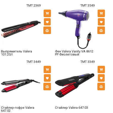
TMT 2369
TMT 3549
Выпрямитель Valera
Фен Valera Vanity VA 8612
101.20/I
PP Фиолетовый
TMT 3449
TMT 3349
Стайлер-гофре Valera
Стайлер Valera 647.03
647.02