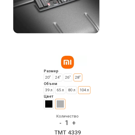
Размер
20"
24"
26"
28"
Объем
39 л
65 л
80 л
104 л
Цвет
Количество
1
-
+
TMT 4339