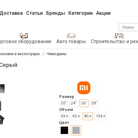
Доставка
Статьи
Бренды
Категории
Акции
Поиск
орговое оборудование
Авто товары
Строительство и ре
рюкзаки и аксессуары
Чемоданы
 Серый
Размер
20"
24"
26"
28"
Объем
39 л
65 л
80 л
104 л
Цвет