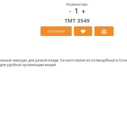
Количество
1
-
+
TMT 3549
В КОРЗИНУ
нальный чемодан для ручной клади. Он изготовлен из поликарбоната Co
для удобной организации вещей.