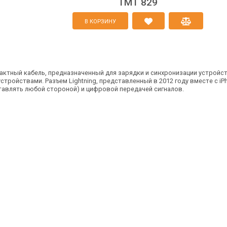
TMT 829
В КОРЗИНУ
ктный кабель, предназначенный для зарядки и синхронизации устройств Ap
тройствами. Разъем Lightning, представленный в 2012 году вместе с iP
тавлять любой стороной) и цифровой передачей сигналов.