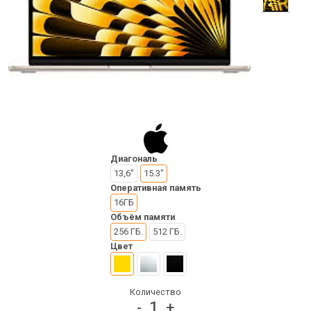
Диагональ
13,6"
15.3"
Оперативная память
16ГБ
Объём памяти
256 ГБ.
512 ГБ.
Цвет
Количество
1
-
+