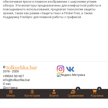
обеспечивая яркое и плавное изображение с широкими углами
обзора. Эти мониторы предназначены для комфортной работы и
повседневного использования, предлагая технологии защиты
зрения, такие как режим «Защита глаз» и Flicker Free, а также
поддержку FreeSync для плавной работы с графикой.
©
2016 - 2026
+99365 561427
info@tolkuchka.bar
О нас
Доставка
0
0
Статьи
Меню
Категории
Войти
Сравнение
Корзина
Бренды
Категории
Акции
Ваш выбор