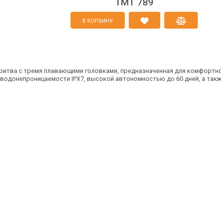
TMT 789
В КОРЗИНУ
обритва с тремя плавающими головками, предназначенная для комфортног
водонепроницаемости IPX7, высокой автономностью до 60 дней, а такж