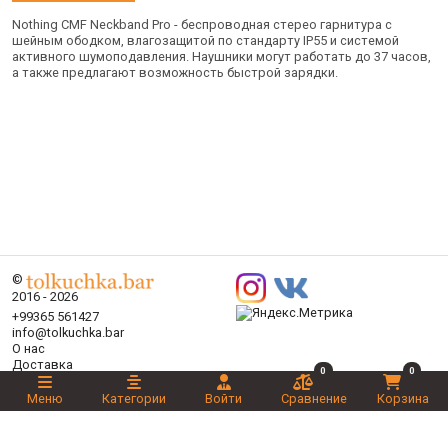
Nothing CMF Neckband Pro - беспроводная стерео гарнитура с
шейным ободком, влагозащитой по стандарту IP55 и системой
активного шумоподавления. Наушники могут работать до 37 часов,
а также предлагают возможность быстрой зарядки.
©
2016 - 2026
+99365 561427
info@tolkuchka.bar
О нас
Доставка
0
0
Статьи
Меню
Категории
Войти
Сравнение
Корзина
Бренды
Категории
Акции