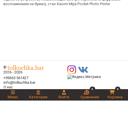
воспоминания на бумагу, стал Xiaomi Mijia Pocket Photo Printer
©
2016 - 2026
+99365 561427
info@tolkuchka.bar
О нас
0
0
Доставка
Статьи
Меню
Категории
Войти
Сравнение
Корзина
Бренды
Категории
Акции
Ваш выбор
Новинки
Рекомендуемые