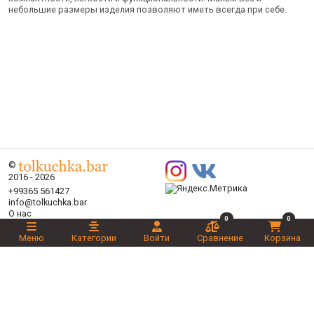
небольшие размеры изделия позволяют иметь всегда при себе.
©
2016 - 2026
+99365 561427
info@tolkuchka.bar
О нас
0
0
Доставка
Статьи
Меню
Категории
Войти
Сравнение
Корзина
Бренды
Категории
Акции
Ваш выбор
Новинки
Рекомендуемые