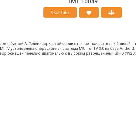
TMT 10049
В КОРЗИНУ
ров с буквой А. Телевизоры этой серии отличает качественный дизайн, 
I TV установлена операционная система MIUI for TV 3.0 на базе Android
визор оснащен панелью диагональю с высоким разрешением FullHD (1920