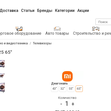
Доставка
Статьи
Бренды
Категории
Акции
Поиск
орговое оборудование
Авто товары
Строительство и ре
ио и видеотехника
Телевизоры
25 65"
Диагональ
43"
32"
55"
65"
Количество
1
-
+