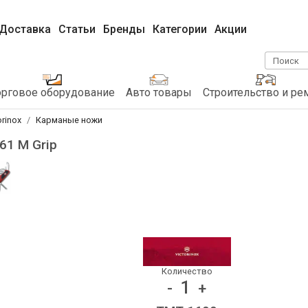
Доставка
Статьи
Бренды
Категории
Акции
Поиск
орговое оборудование
Авто товары
Строительство и ре
orinox
Карманые ножи
61 M Grip
Количество
1
-
+