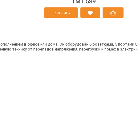
TMT 589
В КОРЗИНУ
дополнением в офисе или дома. Он оборудован 6 розетками, 5 портами 
нную технику от перепадов напряжения, перегрузки и помех в электрич