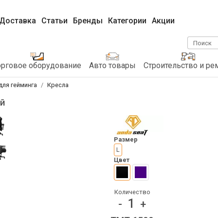
Доставка
Статьи
Бренды
Категории
Акции
Поиск
орговое оборудование
Авто товары
Строительство и ре
для гейминга
Кресла
ый
Размер
L
Цвет
Количество
1
-
+