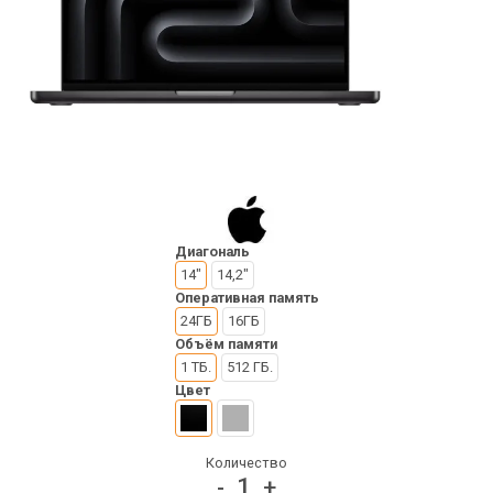
Диагональ
14"
14,2"
Оперативная память
24ГБ
16ГБ
Объём памяти
1 ТБ.
512 ГБ.
Цвет
Количество
1
-
+