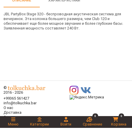
ОПИСАНИЕ
ХАРАКТЕРИСТИКИ
JBL PartyBox Stage 320 - беспроводная акустическая система для
вечеринок. Эта колонка большего размера, чем Club 120 и
обеспечивает еще более мощное звучание и более глубокие басы.
Заявленная мощность составляет 240 Вт.
©
2016 - 2026
+99365 561427
info@tolkuchka.bar
О нас
Доставка
0
0
Статьи
Бренды
Меню
Категории
Войти
Сравнение
Корзина
Категории