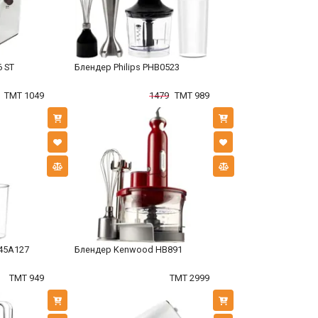
6 ST
Блендер Philips PHB0523
TMT 1049
1479
TMT 989
D45A127
Блендер Kenwood HB891
TMT 949
TMT 2999