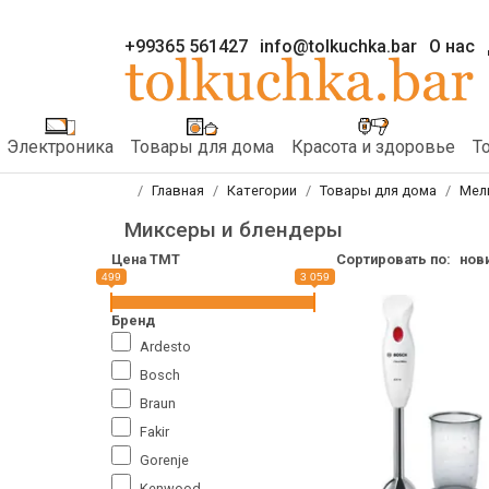
+99365 561427
info@tolkuchka.bar
О нас
Электроника
Товары для дома
Красота и здоровье
Т
Главная
Категории
Товары для дома
Мел
Миксеры и блендеры
Цена TMT
Сортировать по:
нов
499
3 059
Бренд
Ardesto
Bosch
Braun
Fakir
Gorenje
Kenwood