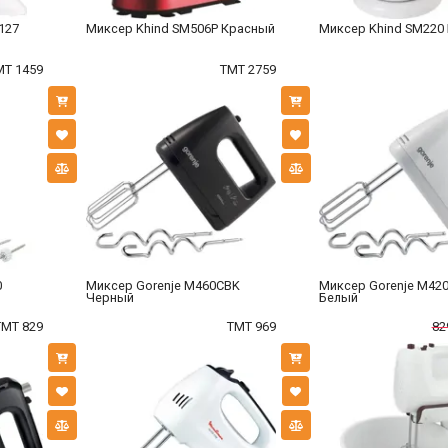
127
Миксер Khind SM506P Красный
Миксер Khind SM220
MT 1459
TMT 2759
0
Миксер Gorenje M460CBK
Миксер Gorenje M42
Черный
Белый
TMT 829
TMT 969
82