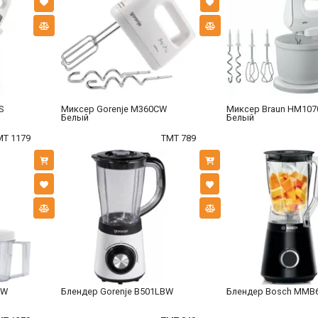
S
Миксер Gorenje M360CW
Миксер Braun HM10
Белый
Белый
MT 1179
TMT 789
0W
Блендер Gorenje B501LBW
Блендер Bosch MMB