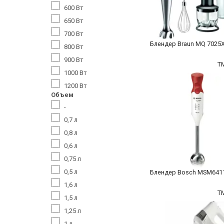
600 Вт
650 Вт
700 Вт
Блендер Braun MQ 7025
800 Вт
900 Вт
T
1000 Вт
1200 Вт
Объем
-
0,7 л
0,8 л
0,6 л
0,75 л
0,5 л
Блендер Bosch MSM641
1,6 л
T
1,5 л
1,25 л
1 л