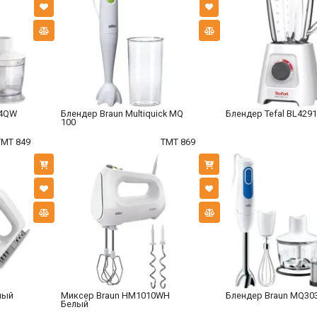
64QW
Блендер Braun Multiquick MQ
Блендер Tefal BL4291
100
TMT 849
TMT 869
лый
Миксер Braun HM1010WH
Блендер Braun MQ3
Белый