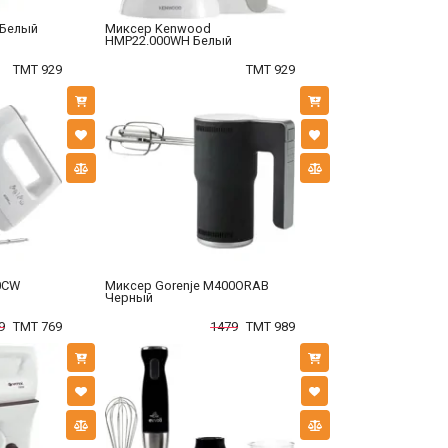
 Белый
Миксер Kenwood
HMP22.000WH Белый
TMT 929
TMT 929
0CW
Миксер Gorenje M400ORAB
Черный
9
TMT 769
1479
TMT 989