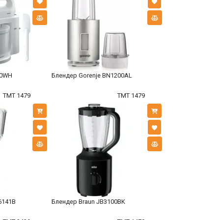
70WH
Блендер Gorenje BN1200AL
TMT 1479
TMT 1479
6141B
Блендер Braun JB3100BK