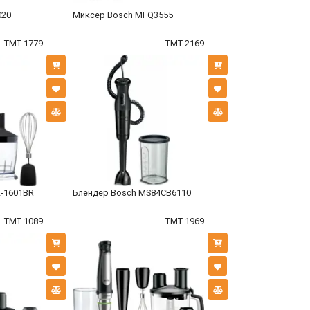
020
Миксер Bosch MFQ3555
TMT 1779
TMT 2169
K-1601BR
Блендер Bosch MS84CB6110
TMT 1089
TMT 1969