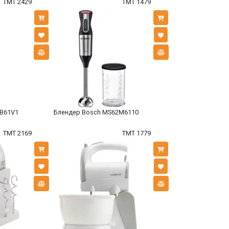
TMT 2429
TMT 1479
CB61V1
Блендер Bosch MS62M6110
TMT 2169
TMT 1779