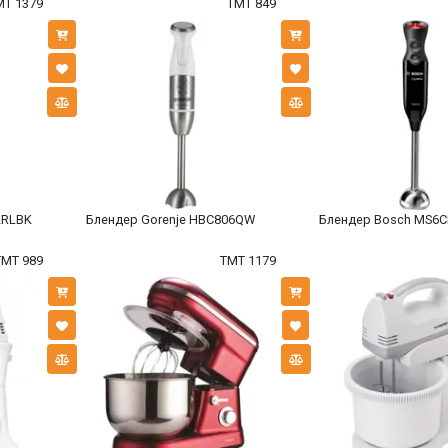
MT 1379
TMT 849
2RLBK
Блендер Gorenje HBC806QW
Блендер Bosch MS6
TMT 989
TMT 1179