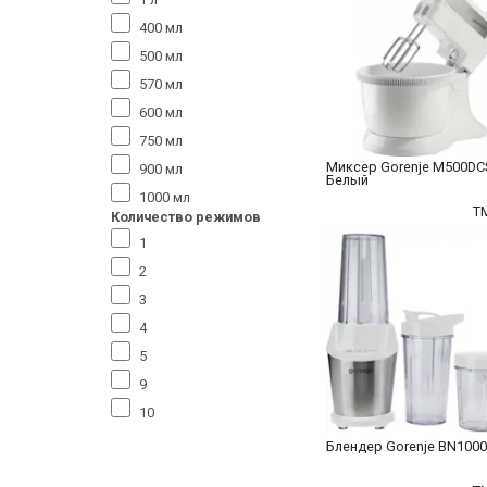
400 мл
500 мл
570 мл
600 мл
750 мл
Миксер Gorenje M500DC
900 мл
Белый
1000 мл
T
Количество режимов
1
2
3
4
5
9
10
Блендер Gorenje BN100