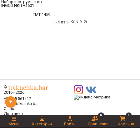
Набор инструментов
INGCO HKITH1601
TMT 1459
1 - 5 из 5
©
2016 - 2026
+99365 561427
info@tolkuchka.bar
О нас
Доставка
0
0
Статьи
Меню
Категории
Войти
Сравнение
Корзина
Бренды
Категории
Акции
Ваш выбор