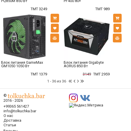
PQ850M 850 Вт
PF400 80+
TMT 3249
TMT 989
Блок питания GameMax
Блок питания Gigabyte
GM1050 1050 Вт
AORUS 850 Вт
TMT 1379
3149
TMT 2959
1 - 36 из 36
©
2016 - 2026
+99365 561427
info@tolkuchka.bar
О нас
Доставка
Статьи
Бренды