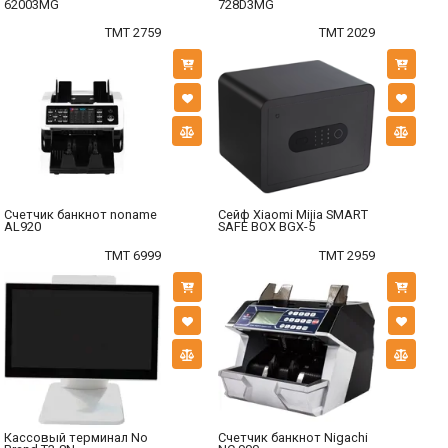
62003MG
728D3MG
TMT 2759
TMT 2029
Счетчик банкнот noname
Сейф Xiaomi Mijia SMART
AL920
SAFE BOX BGX-5
TMT 6999
TMT 2959
Кассовый терминал No
Счетчик банкнот Nigachi