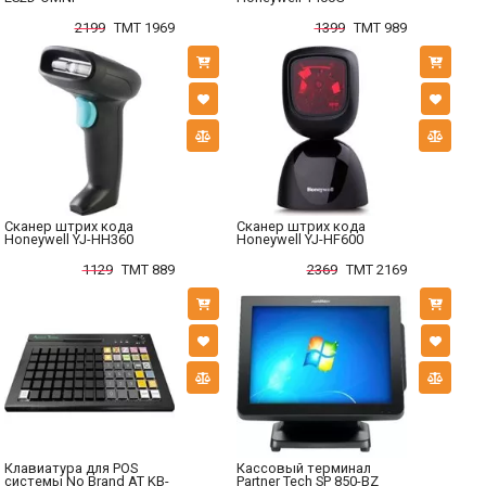
2199
TMT 1969
1399
TMT 989
Сканер штрих кода
Сканер штрих кода
Honeywell YJ-HH360
Honeywell YJ-HF600
1129
TMT 889
2369
TMT 2169
Клавиатура для POS
Кассовый терминал
системы No Brand AT KB-
Partner Tech SP 850-BZ