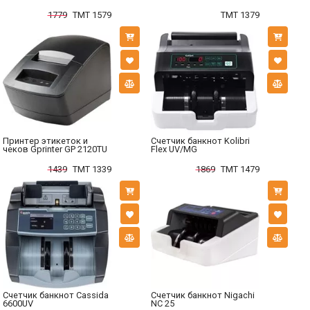
1779
TMT 1579
TMT 1379
Принтер этикеток и
Счетчик банкнот Kolibri
чеков Gprinter GP 2120TU
Flex UV/MG
1439
TMT 1339
1869
TMT 1479
Счетчик банкнот Cassida
Счетчик банкнот Nigachi
6600UV
NC 25