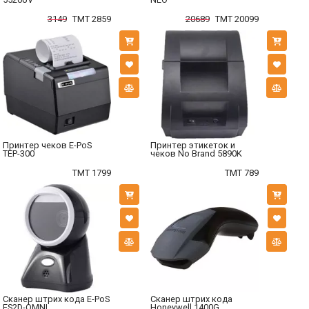
3149
TMT 2859
20689
TMT 20099
Принтер чеков E-PoS
Принтер этикеток и
TEP-300
чеков No Brand 5890K
TMT 1799
TMT 789
Сканер штрих кода E-PoS
Сканер штрих кода
ES2D-OMNI
Honeywell 1400G