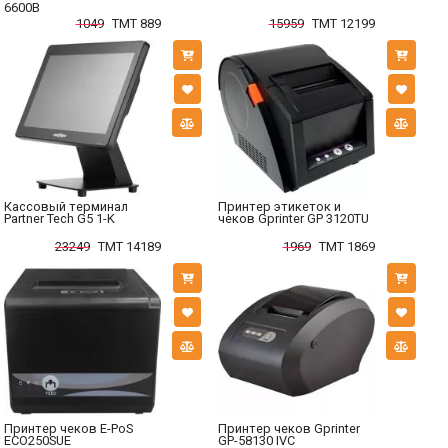
6600B
1049
TMT 889
15959
TMT 12199
Кассовый терминал
Принтер этикеток и
Partner Tech G5 1-K
чеков Gprinter GP 3120TU
23249
TMT 14189
1969
TMT 1869
Принтер чеков E-PoS
Принтер чеков Gprinter
ECO250SUE
GP-58130 IVC