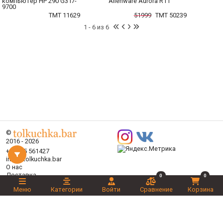
компьютер HP 290 G3 I7-
Alienware Aurora R11
9700
TMT 11629
51999
TMT 50239
1 - 6 из 6
©
2016 - 2026
+99365 561427
info@tolkuchka.bar
О нас
Доставка
0
0
Статьи
Меню
Категории
Войти
Сравнение
Корзина
Бренды
Категории
Акции
Ваш выбор