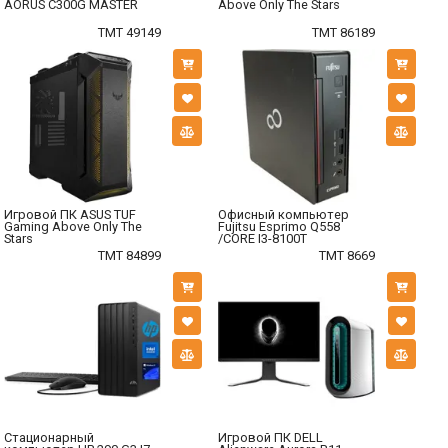
AORUS C300G MASTER
Above Only The Stars
TMT 49149
TMT 86189
Игровой ПК ASUS TUF
Офисный компьютер
Gaming Above Only The
Fujitsu Esprimo Q558
Stars
/CORE I3-8100T
TMT 84899
TMT 8669
Стационарный
Игровой ПК DELL