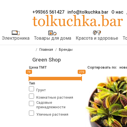
+99365 561427
info@tolkuchka.bar
О нас
Электроника
Товары для дома
Красота и здоровье
Т
Главная
Бренды
Green Shop
Цена TMT
Сортировать по:
нов
78
279
Тип
Грунт
Комнатные растения
Садовые
принадлежности
Уличные растения