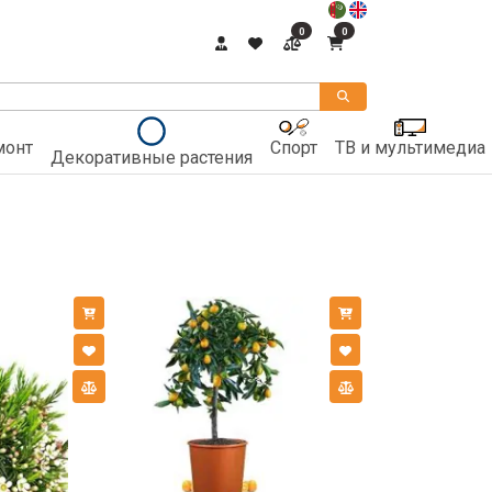
0
0
монт
Спорт
ТВ и мультимедиа
Декоративные растения