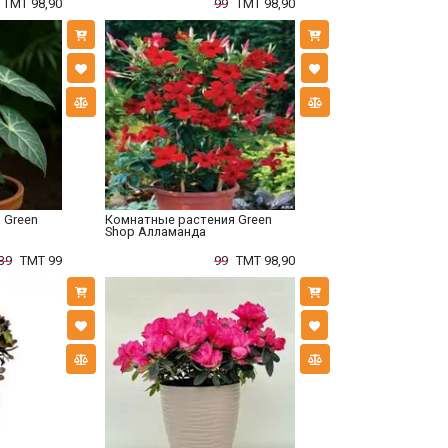
TMT 98,90
99
TMT 98,90
 Green
Комнатные растения Green
Shop Алламанда
39
TMT 99
99
TMT 98,90