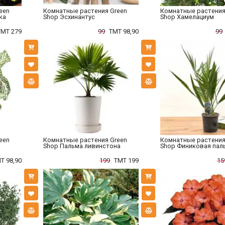
een
Комнатные растения Green
Комнатные растения
ка
Shop Эсхинантус
Shop Хамелациум
TMT 279
99
TMT 98,90
99
een
Комнатные растения Green
Комнатные растения
Shop Пальма ливинстона
Shop Финиковая пал
T 98,90
199
TMT 199
15