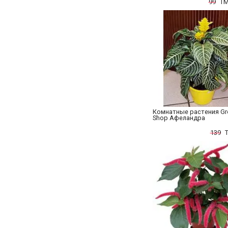
99
TM
Комнатные растения Gr
Shop Афеландра
139