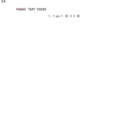
X4
10539
TMT 10049
1 - 1 из 1