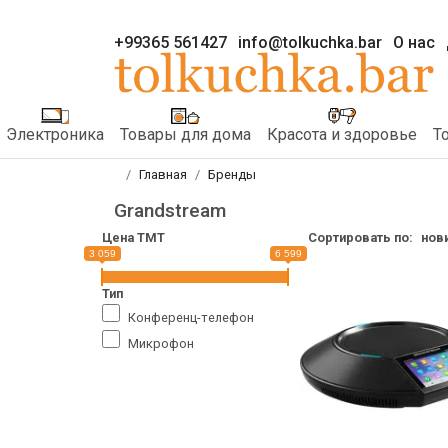
+99365 561427
info@tolkuchka.bar
О нас
Электроника
Товары для дома
Красота и здоровье
Т
Главная
Бренды
Grandstream
Цена TMT
Сортировать по:
нов
3 059
6 599
Тип
Конференц-телефон
Микрофон