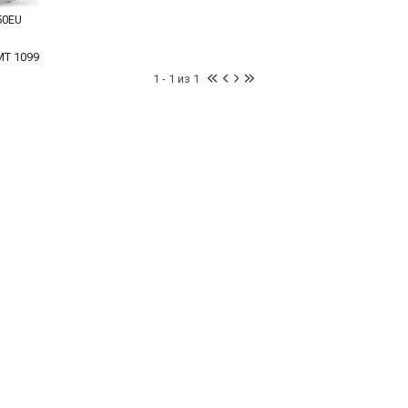
50EU
MT 1099
1 - 1 из 1