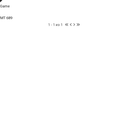
 Game
TMT 689
1 - 1 из 1