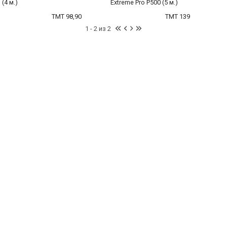
(4 м.)
Extreme Pro P500 (5 м.)
TMT 98,90
TMT 139
1 - 2 из 2