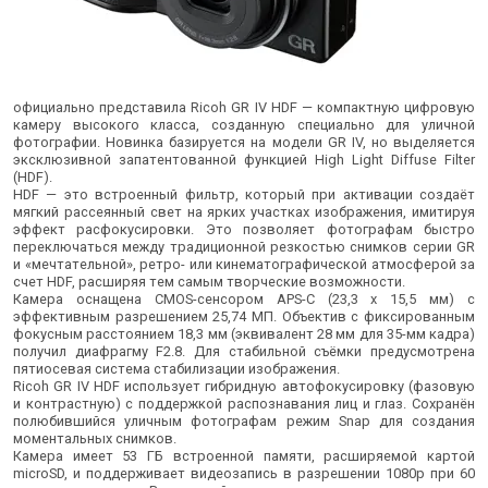
официально представила Ricoh GR IV HDF — компактную цифровую
камеру высокого класса, созданную специально для уличной
фотографии. Новинка базируется на модели GR IV, но выделяется
эксклюзивной запатентованной функцией High Light Diffuse Filter
(HDF).
​HDF — это встроенный фильтр, который при активации создаёт
мягкий рассеянный свет на ярких участках изображения, имитируя
эффект расфокусировки. Это позволяет фотографам быстро
переключаться между традиционной резкостью снимков серии GR
и «мечтательной», ретро- или кинематографической атмосферой за
счет HDF, расширяя тем самым творческие возможности.
​Камера оснащена CMOS-сенсором APS-C (23,3 x 15,5 мм) с
эффективным разрешением 25,74 МП. Объектив с фиксированным
фокусным расстоянием 18,3 мм (эквивалент 28 мм для 35-мм кадра)
получил диафрагму F2.8. Для стабильной съёмки предусмотрена
пятиосевая система стабилизации изображения.
​Ricoh GR IV HDF использует гибридную автофокусировку (фазовую
и контрастную) с поддержкой распознавания лиц и глаз. Сохранён
полюбившийся уличным фотографам режим Snap для создания
моментальных снимков.
​Камера имеет 53 ГБ встроенной памяти, расширяемой картой
microSD, и поддерживает видеозапись в разрешении 1080p при 60