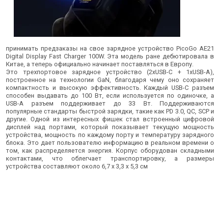
принимать предзаказы на свое зарядное устройство PicoGo AE21
Digital Display Fast Charger 100W. Эта модель ране дебютировала в
Китае, а теперь официально начинает поставляться в Европу.
Это трехпортовое зарядное устройство (2xUSB-C + 1xUSB-A),
построенное на технологии GaN, благодаря чему оно сохраняет
компактность и высокую эффективность. Каждый USB-C разъем
способен выдавать до 100 Вт, если используется по одиночке, а
USB-A разъем поддерживает до 33 Вт. Поддерживаются
популярные стандарты быстрой зарядки, такие как PD 3.0, QC, SCP и
другие. Одной из интересных фишек стал встроенный цифровой
дисплей над портами, который показывает текущую мощность
устройства, мощность по каждому порту и температуру зарядного
блока. Это дает пользователю информацию в реальном времени о
том, как распределяется энергия. Корпус оборудован складными
контактами, что облегчает транспортировку, а размеры
устройства составляют около 6,7 x 3,3 x 5,3 см