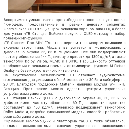
Ассортимент умных телевизоров «Яндекса» пополнили две новые
4K-модели, представленные в разных ценовых сегментах.
Флагманская «ТВ Станция Про» оснащена экраном mini-LED, а более
доступная «ТВ Станция Бейсик» получила QLED-матрицу и набор
полезных ИИ-функций.
«ТВ Станция Про MiniLED» стала первым телевизором компании с
экраном этого типа. Модель выпускается в модификациях с
диагональю экрана 55, 65 и 75 дюймов. Все они поддерживают
частоту обновления 144 Гц, пиковую яркость до 1300 кд/м², а также
технологии Dolby Vision, MEMC и HDR10. Насыщенность оттенков
изображения в реальном времени оптимизирует функция AI Picture
Quality на базе искусственного интеллекта.
За акустические возможности ТВ отвечает аудиосистема,
включающая два динамика общей мощностью 30 Вт и сабвуфер на
20 Вт. Благодаря поддержке Matter и наличию модуля Wi-Fi «ТВ
Станцию Про» также можно сделать центром управления
устройствами умного дома.
«ТВ Станция Бейсик QLED» с диагональю экрана 43, 50, 55 и 65
дюймов имеет частоту обновления 60 Гц, а яркость подсветки
составляет до 450 кд/м². Телевизор поддерживает технологию
Dolby Audio и, подобно флагманской модели, способен работать в
роли хаба умного дома.
Фирменный ИИ-помощник и платформа YaOS Х тоже обзавелись
новыми возможностями, включая управление приложениями