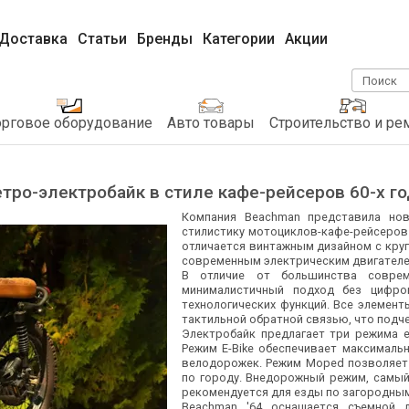
Доставка
Статьи
Бренды
Категории
Акции
Поиск
орговое оборудование
Авто товары
Строительство и ре
тро-электробайк в стиле кафе-рейсеров 60-х г
Компания Beachman представила нов
стилистику мотоциклов-кафе-рейсеров
отличается винтажным дизайном с круг
современным электрическим двигателе
В отличие от большинства совреме
минималистичный подход без цифро
технологических функций. Все элемен
тактильной обратной связью, что подч
Электробайк предлагает три режима 
Режим E-Bike обеспечивает максималь
велодорожек. Режим Moped позволяет 
по городу. Внедорожный режим, самый
рекомендуется для езды по загородны
Beachman '64 оснащается съемной л