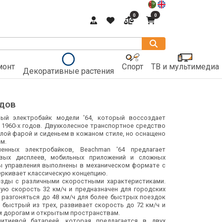
0
0
монт
Спорт
ТВ и мультимедиа
Декоративные растения
одов
ый электробайк модели '64, который воссоздает
 1960-х годов. Двухколесное транспортное средство
лой фарой и сиденьем в кожаном стиле, но оснащено
м.
нных электробайков, Beachman '64 предлагает
вых дисплеев, мобильных приложений и сложных
ты управления выполнены в механическом формате с
еркивает классическую концепцию.
езды с различными скоростными характеристиками.
ную скорость 32 км/ч и предназначен для городских
разгоняться до 48 км/ч для более быстрых поездок
 быстрый из трех, развивает скорость до 72 км/ч и
м дорогам и открытым пространствам.
итиевой батареей, которая предлагается в двух