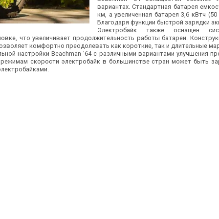
вариантах. Стандартная батарея емкост
км, а увеличенная батарея 3,6 кВтч (5
Благодаря функции быстрой зарядки акк
Электробайк также оснащен сис
новке, что увеличивает продолжительность работы батареи. Констру
позволяет комфортно преодолевать как короткие, так и длительные м
ьной настройки Beachman '64 с различными вариантами улучшения пр
 режимам скорости электробайк в большинстве стран может быть зар
электробайками.