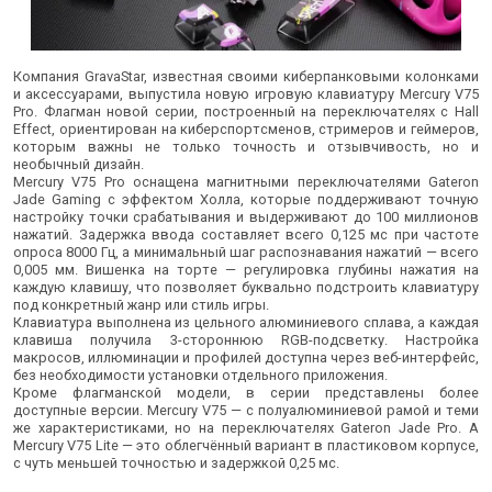
Компания GravaStar, известная своими киберпанковыми колонками
и аксессуарами, выпустила новую игровую клавиатуру Mercury V75
Pro. Флагман новой серии, построенный на переключателях с Hall
Effect, ориентирован на киберспортсменов, стримеров и геймеров,
которым важны не только точность и отзывчивость, но и
необычный дизайн.
Mercury V75 Pro оснащена магнитными переключателями Gateron
Jade Gaming с эффектом Холла, которые поддерживают точную
настройку точки срабатывания и выдерживают до 100 миллионов
нажатий. Задержка ввода составляет всего 0,125 мс при частоте
опроса 8000 Гц, а минимальный шаг распознавания нажатий — всего
0,005 мм. Вишенка на торте — регулировка глубины нажатия на
каждую клавишу, что позволяет буквально подстроить клавиатуру
под конкретный жанр или стиль игры.
Клавиатура выполнена из цельного алюминиевого сплава, а каждая
клавиша получила 3-стороннюю RGB-подсветку. Настройка
макросов, иллюминации и профилей доступна через веб-интерфейс,
без необходимости установки отдельного приложения.
Кроме флагманской модели, в серии представлены более
доступные версии. Mercury V75 — с полуалюминиевой рамой и теми
же характеристиками, но на переключателях Gateron Jade Pro. А
Mercury V75 Lite — это облегчённый вариант в пластиковом корпусе,
с чуть меньшей точностью и задержкой 0,25 мс.