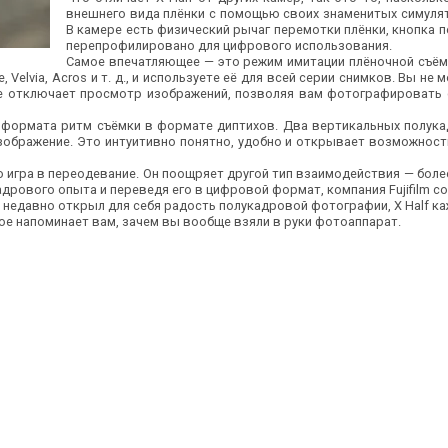
внешнего вида плёнки с помощью своих знаменитых симулят
В камере есть физический рычаг перемотки плёнки, кнопка п
перепрофилировано для цифрового использования.
Самое впечатляющее — это режим имитации плёночной съём
e, Velvia, Acros и т. д., и используете её для всей серии снимков. Вы н
же отключает просмотр изображений, позволяя вам фотографировать 
о формата ритм съёмки в формате диптихов. Два вертикальных полука
зображение. Это интуитивно понятно, удобно и открывает возможност
сто игра в переодевание. Он поощряет другой тип взаимодействия — бол
адрового опыта и переведя его в цифровой формат, компания Fujifilm 
или недавно открыл для себя радость полукадровой фотографии, X Half 
орое напоминает вам, зачем вы вообще взяли в руки фотоаппарат.