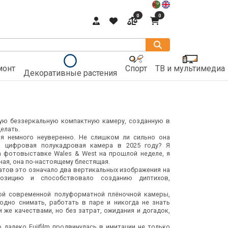
0
0
монт
Спорт
ТВ и мультимедиа
Декоративные растения
овую беззеркальную компактную камеру, созданную в
делать.
мя немного неуверенно. Не слишком ли сильно она
а цифровая полукадровая камера в 2025 году? Я
на фотовыставке Wales & West на прошлой неделе, я
ная, она по-настоящему блестящая.
атов это означало два вертикальных изображения на
озицию и способствовало созданию диптихов,
тной современной полуформатной плёночной камеры,
одно снимать, работать в паре и никогда не знать
ми же качествами, но без затрат, ожидания и догадок,
о далеко Fujifilm продвинулась в имитации не только