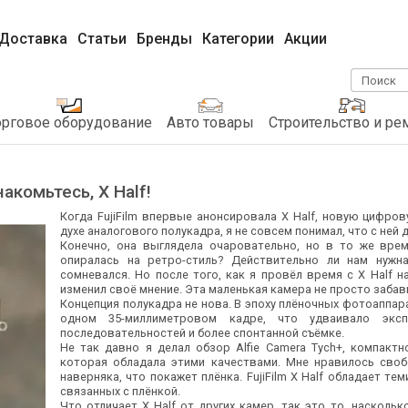
Доставка
Статьи
Бренды
Категории
Акции
Поиск
орговое оборудование
Авто товары
Строительство и ре
накомьтесь, X Half!
Когда FujiFilm впервые анонсировала X Half, новую цифр
духе аналогового полукадра, я не совсем понимал, что с ней 
Конечно, она выглядела очаровательно, но в то же вре
опиралась на ретро-стиль? Действительно ли нам нужн
сомневался. Но после того, как я провёл время с X Half 
изменил своё мнение. Эта маленькая камера не просто забав
Концепция полукадра не нова. В эпоху плёночных фотоаппар
одном 35-миллиметровом кадре, что удваивало эксп
последовательностей и более спонтанной съёмке.
Не так давно я делал обзор Alfie Camera Tych+, компак
которая обладала этими качествами. Мне нравилось своб
наверняка, что покажет плёнка. FujiFilm X Half обладает те
связанных с плёнкой.
Что отличает X Half от других камер, так это то, наскольк