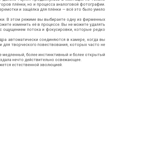
оров плёнки, но и процесса аналоговой фотографии.
еремотки и защёлка для плёнки — всё это было умело
ки. В этом режиме вы выбираете одну из фирменных
е можете изменить её в процессе. Вы не можете удалять
с ощущением потока и фокусировки, которые редко
дра автоматически соединяются в камере, когда вы
и для творческого повествования, которых часто не
ее медленный, более инстинктивный и более открытый
создала нечто действительно освежающее.
кажется естественной эволюцией.