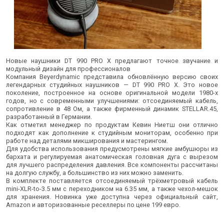
Новые наушники DT 990 PRO X предлагают точное звучание и
модульный дизайн для профессионалов
Компания Beyerdynamic представила обновлённую версию своих
легендарных студийных наушников — DT 990 PRO X. Это новое
поколение, построенное на основе оригинальной модели 1980-х
годов, но с современными улучшениями: отсоединяемый кабель,
сопротивление в 48 Ом, а также фирменный динамик STELLAR.45,
разработанный в Германии.
Как отметил менеджер по продуктам Кевин Ниетш они отлично
подходят как дополнение к студийным мониторам, особенно при
работе над деталями микширования и мастерингом.
Для удобства использования предусмотрены мягкие амбушюры из
бархата и регулируемая анатомическая головная дуга с вырезом
для лучшего распределения давления. Все компоненты рассчитаны
на долгую службу, а большинство из них можно заменить.
В комплекте поставляется отсоединяемый трёхметровый кабель
mini-XLR-to-3.5 мм с переходником на 6.35 мм, а также чехол-мешок
для хранения. Новинка уже доступна через официальный сайт,
Amazon и авторизованные реселлеры по цене 199 евро.