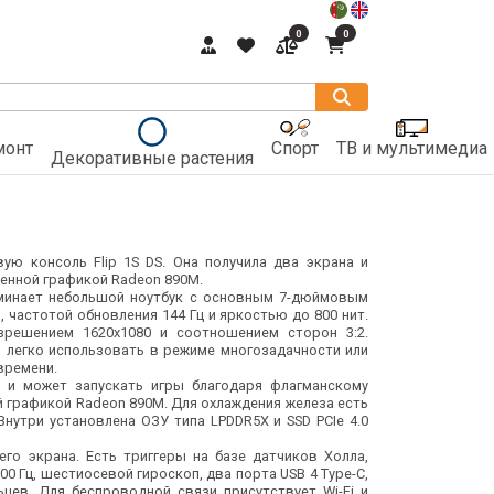
0
0
монт
Спорт
ТВ и мультимедиа
Декоративные растения
ую консоль Flip 1S DS. Она получила два экрана и
оенной графикой Radeon 890M.
оминает небольшой ноутбук с основным 7-дюймовым
 частотой обновления 144 Гц и яркостью до 800 нит.
зрешением 1620x1080 и соотношением сторон 3:2.
 легко использовать в режиме многозадачности или
времени.
 и может запускать игры благодаря флагманскому
й графикой Radeon 890M. Для охлаждения железа есть
нутри установлена ОЗУ типа LPDDR5X и SSD PCIe 4.0
го экрана. Есть триггеры на базе датчиков Холла,
0 Гц, шестиосевой гироскоп, два порта USB 4 Type-C,
цев. Для беспроводной связи присутствует Wi-Fi и