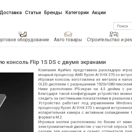
Доставка
Статьи
Бренды
Категории
Акции
Поиск
орговое оборудование
Авто товары
Строительство и ре
ю консоль Flip 1S DS с двумя экранами
Компания AyaNeo представила раскладную игров
мощный процессор AMD Ryzen AI 9 HX 370 со встр
Игровая консоль изготовлена из металла и нап
OLED-дисплеем с разрешением 1920x1080 пикселей,
Ниже расположен IPS-экран на 4,5 дюйма с ра
Благодаря такой конфигурации устройство можно
следить за системными показателями в реальном 
Устройство работает под управлением Windows
процессору Ryzen AI 9 HX 370 с мощной встроенно
испарительная камера с активным охлаждением. В
формата M.2.
Игровые кнопки расположены по бокам от нижне
электромагнитный джойстик с частотой опроса 100
разъём для наушников и сканер отпечатков паль