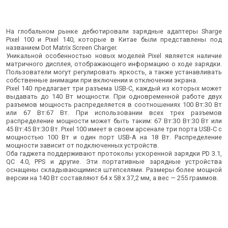
На глобальном рынке дебютировали зарядные адаптеры Sharge
Pixel 100 и Pixel 140, которые в Китае были представлены под
названием Dot Matrix Screen Charger.
Уникальной особенностью новых моделей Pixel является наличие
матричного дисплея, отображающего информацию о ходе зарядки.
Пользователи могут регулировать яркость, а также устанавливать
собственные анимации при включении и отключении экрана.
Pixel 140 предлагает три разъема USB-C, каждый из которых может
выдавать до 140 Вт мощности. При одновременной работе двух
разъемов мощность распределяется в соотношениях 100 Вт:30 Вт
или 67 Вт:67 Вт. При использовании всех трех разъемов
распределение мощности может быть таким: 67 Вт:30 Вт:30 Вт или
45 Вт:45 Вт:30 Вт. Pixel 100 имеет в своем арсенале три порта USB-C с
мощностью 100 Вт и один порт USB-A на 18 Вт. Распределение
мощности зависит от подключенных устройств.
Оба гаджета поддерживают протоколы ускоренной зарядки PD 3.1,
QC 4.0, PPS и другие. Эти портативные зарядные устройства
оснащены складывающимися штепселями. Размеры более мощной
версии на 140 Вт составляют 64 x 58 x 37,2 мм, а вес — 255 граммов.