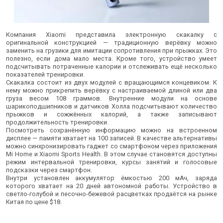
Компания Xiaomi представила электронную скакалку с
оригинальной конструкцией — традиционную верёвку можно
заменить на грузики для имитации сопротивления при прыжках. Это
полезно, если дома мало места. Кроме того, устройство умеет
подсчитывать потраченные калории и отслеживать ещё несколько
показателей тренировки.
Скакалка состоит из двух модулей с вращающимся концевиком. К
нему можно прикрепить верёвку с настраиваемой длиной или два
груза весом 108 граммов. Внутренние модули на основе
шарикоподшипников и датчиков Холла подсчитывают количество
прыжков и сожжённых калорий, а также записывают
продолжительность тренировки.
Посмотреть сохранённую информацию можно на встроенном
дисплее — памяти хватает на 100 записей. В качестве альтернативы
можно синхронизировать гаджет со смартфоном через приложения
Mi Home и Xiaomi Sports Health. В этом случае становятся доступны
режим интервальной тренировки, курсы занятий и голосовые
подсказки через смартфон.
Внутри установлен аккумулятор ёмкостью 200 мАч, заряда
которого хватает на 20 дней автономной работы. Устройство в
светло-голубой и песочно-бежевой расцветках продаётся на рынке
Китая по цене $18.