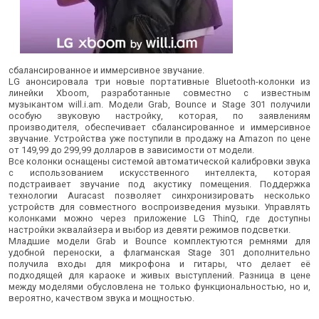
сбалансированное и иммерсивное звучание.
LG анонсировала три новые портативные Bluetooth-колонки из
линейки Xboom, разработанные совместно с известным
музыкантом will.i.am. Модели Grab, Bounce и Stage 301 получили
особую звуковую настройку, которая, по заявлениям
производителя, обеспечивает сбалансированное и иммерсивное
звучание. Устройства уже поступили в продажу на Amazon по цене
от 149,99 до 299,99 долларов в зависимости от модели.
Все колонки оснащены системой автоматической калибровки звука
с использованием искусственного интеллекта, которая
подстраивает звучание под акустику помещения. Поддержка
технологии Auracast позволяет синхронизировать несколько
устройств для совместного воспроизведения музыки. Управлять
колонками можно через приложение LG ThinQ, где доступны
настройки эквалайзера и выбор из девяти режимов подсветки.
Младшие модели Grab и Bounce комплектуются ремнями для
удобной переноски, а флагманская Stage 301 дополнительно
получила входы для микрофона и гитары, что делает её
подходящей для караоке и живых выступлений. Разница в цене
между моделями обусловлена не только функциональностью, но и,
вероятно, качеством звука и мощностью.