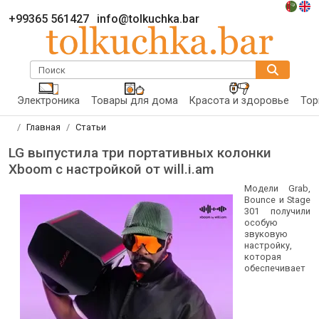
+99365 561427
info@tolkuchka.bar
Поиск
Электроника
Товары для дома
Красота и здоровье
Тор
Главная
Статьи
LG выпустила три портативных колонки
Xboom с настройкой от will.i.am
Модели Grab,
Bounce и Stage
301 получили
особую
звуковую
настройку,
которая
обеспечивает