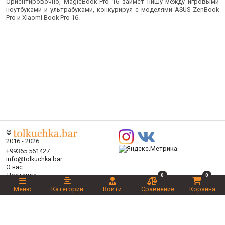
Ориентировочно, MagicBook Pro 16 займёт нишу между игровыми
ноутбуками и ультрабуками, конкурируя с моделями ASUS ZenBook
Pro и Xiaomi Book Pro 16.
©
2016 - 2026
+99365 561427
info@tolkuchka.bar
О нас
Доставка
0
0
Статьи
Меню
Категории
Войти
Сравнение
Корзина
Бренды
Категории
Акции
Ваш выбор