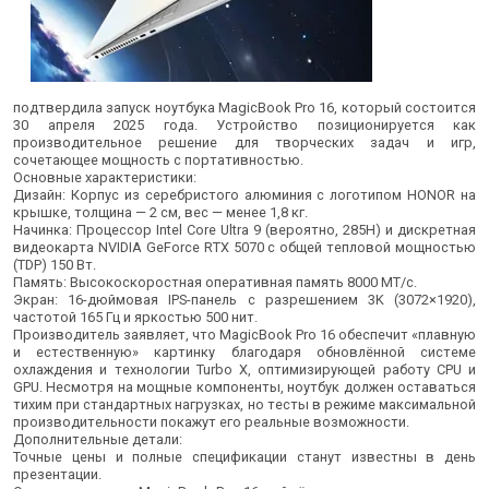
подтвердила запуск ноутбука MagicBook Pro 16, который состоится
30 апреля 2025 года. Устройство позиционируется как
производительное решение для творческих задач и игр,
сочетающее мощность с портативностью.
Основные характеристики:
Дизайн: Корпус из серебристого алюминия с логотипом HONOR на
крышке, толщина — 2 см, вес — менее 1,8 кг.
Начинка: Процессор Intel Core Ultra 9 (вероятно, 285H) и дискретная
видеокарта NVIDIA GeForce RTX 5070 с общей тепловой мощностью
(TDP) 150 Вт.
Память: Высокоскоростная оперативная память 8000 МТ/с.
Экран: 16-дюймовая IPS-панель с разрешением 3K (3072×1920),
частотой 165 Гц и яркостью 500 нит.
Производитель заявляет, что MagicBook Pro 16 обеспечит «плавную
и естественную» картинку благодаря обновлённой системе
охлаждения и технологии Turbo X, оптимизирующей работу CPU и
GPU. Несмотря на мощные компоненты, ноутбук должен оставаться
тихим при стандартных нагрузках, но тесты в режиме максимальной
производительности покажут его реальные возможности.
Дополнительные детали:
Точные цены и полные спецификации станут известны в день
презентации.