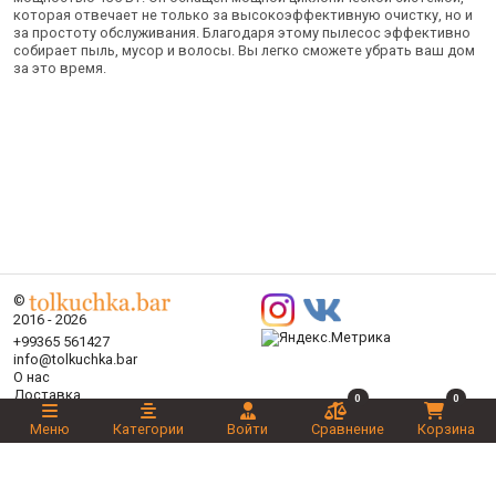
которая отвечает не только за высокоэффективную очистку, но и
за простоту обслуживания. Благодаря этому пылесос эффективно
собирает пыль, мусор и волосы. Вы легко сможете убрать ваш дом
за это время.
©
2016 - 2026
+99365 561427
info@tolkuchka.bar
О нас
Доставка
0
0
Статьи
Меню
Категории
Войти
Сравнение
Корзина
Бренды
Категории
Акции
Ваш выбор