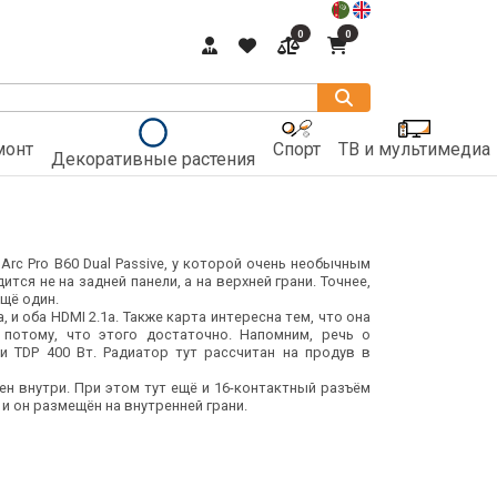
0
0
монт
Спорт
ТВ и мультимедиа
Декоративные растения
Arc Pro B60 Dual Passive, у которой очень необычным
тся не на задней панели, а на верхней грани. Точнее,
ещё один.
а, и оба HDMI 2.1a. Также карта интересна тем, что она
 потому, что этого достаточно. Напомним, речь о
и TDP 400 Вт. Радиатор тут рассчитан на продув в
ен внутри. При этом тут ещё и 16-контактный разъём
, и он размещён на внутренней грани.