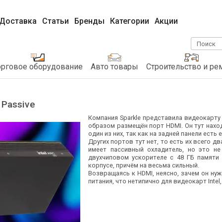
Доставка
Статьи
Бренды
Категории
Акции
Поиск
орговое оборудование
Авто товары
Строительство и ре
 Passive
Компания Sparkle представила видеокарту 
образом размещён порт HDMI. Он тут находи
один из них, так как на задней панели есть 
Других портов тут нет, то есть их всего дв
имеет пассивный охладитель, но это не
двухчиповом ускорителе с 48 ГБ памяти 
корпусе, причём на весьма сильный.
Возвращаясь к HDMI, неясно, зачем он нуж
питания, что нетипично для видеокарт Intel