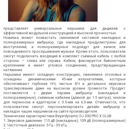
представляет универсальные наушники для диджеев с
эффективной модульной конструкцией и высокой прочностью.
Новинка может похвастать сменяемой системой накладных и
полноразмерных амбушюр, где накладные предусмотрены для
выступлений, а полноразмерные подойдут для записи или
повседневного прослушивания музыки. Кроме этого, пользователи
смогут подключать входящий в комплект съёмный кабель с любой
стороны — слева или справа. Кабель фиксируется байонетным
креплением и имеет угловое соединение, предотвращающее
натяжение.
Наушники имеют складную конструкцию, сменяемое оголовье и
оснащены динамическими 45-мм излучателями, которые
обеспечивают глубокие НЧ, чистые ВЧ и детальное звуковое
транслирование даже на высоком уровне громкости. Продукт
поставляется с двумя парами амбушюр (накладные и
полноразмерные), съёмным кабелем (длиной до 1.5 метра), чехлом
для переноски и адаптером с 3.5-мм на 6.3-мм. Отмечается, что
пользователи смогут персонализировать дизайн амбушюр и
накладок чашек наушников на сайте производителя.
Технические характеристики Beyerdynamic DJ 300 PRO X CLUB
1. Звуковое давление: 115 дБ (накладные), 109 дБ (полноразмерные)
2. Частотный диапазон: 5 Гц - 35 кГц