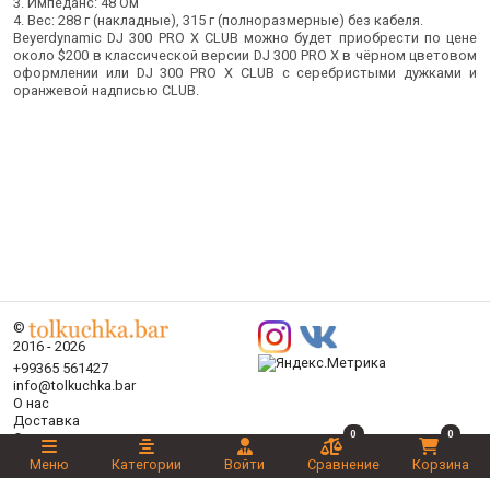
3. Импеданс: 48 Ом
4. Вес: 288 г (накладные), 315 г (полноразмерные) без кабеля.
Beyerdynamic DJ 300 PRO X CLUB можно будет приобрести по цене
около $200 в классической версии DJ 300 PRO X в чёрном цветовом
оформлении или DJ 300 PRO X CLUB с серебристыми дужками и
оранжевой надписью CLUB.
©
2016 - 2026
+99365 561427
info@tolkuchka.bar
О нас
Доставка
0
0
Статьи
Бренды
Меню
Категории
Войти
Сравнение
Корзина
Категории