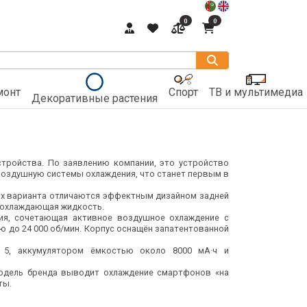
0
0
монт
Спорт
ТВ и мультимедиа
Декоративные растения
тройства. По заявлению компании, это устройство
воздушную системы охлаждения, что станет первым в
ных варианта отличаются эффектным дизайном задней
я охлаждающая жидкость.
ния, сочетающая активное воздушное охлаждение с
ю до 24 000 об/мин. Корпус оснащён запатентованной
n 5, аккумулятором ёмкостью около 8000 мА·ч и
модель бренда выводит охлаждение смартфонов «на
ты.