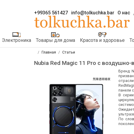
+99365 561427
info@tolkuchka.bar
О нас
Электроника
Товары для дома
Красота и здоровье
Т
Главная
Статьи
Nubia Red Magic 11 Pro с воздушно
Бренд N
призван
отрасли
RedMagi
панели 
В серии
циркуля
системо
Ожидае
ультраз
По слов
поколен