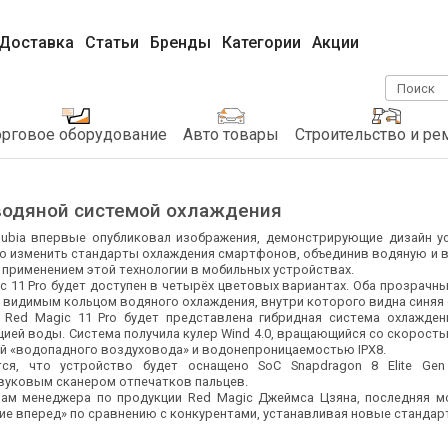
Доставка
Статьи
Бренды
Категории
Акции
Поиск
орговое оборудование
Авто товары
Строительство и ре
-водяной системой охлаждения
ubia впервые опубликовал изображения, демонстрирующие дизайн ус
о изменить стандарты охлаждения смартфонов, объединив водяную и 
 применением этой технологии в мобильных устройствах.
c 11 Pro будет доступен в четырёх цветовых вариантах. Оба прозрач
с видимым кольцом водяного охлаждения, внутри которого видна синя
 Red Magic 11 Pro будет представлена гибридная система охлажде
цией воды. Система получила кулер Wind 4.0, вращающийся со скорость
й «водопадного воздуховода» и водонепроницаемостью IPX8.
тся, что устройство будет оснащено SoC Snapdragon 8 Elite Ge
вуковым сканером отпечатков пальцев.
ам менеджера по продукции Red Magic Джеймса Цзяна, последняя 
ие вперед» по сравнению с конкурентами, устанавливая новые стандар