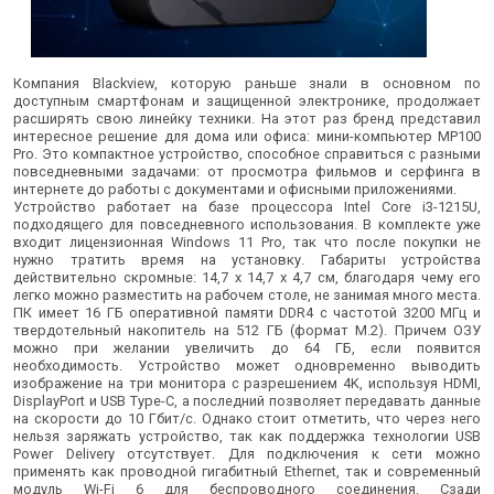
Компания Blackview, которую раньше знали в основном по
доступным смартфонам и защищенной электронике, продолжает
расширять свою линейку техники. На этот раз бренд представил
интересное решение для дома или офиса: мини-компьютер MP100
Pro. Это компактное устройство, способное справиться с разными
повседневными задачами: от просмотра фильмов и серфинга в
интернете до работы с документами и офисными приложениями.
Устройство работает на базе процессора Intel Core i3-1215U,
подходящего для повседневного использования. В комплекте уже
входит лицензионная Windows 11 Pro, так что после покупки не
нужно тратить время на установку. Габариты устройства
действительно скромные: 14,7 x 14,7 x 4,7 см, благодаря чему его
легко можно разместить на рабочем столе, не занимая много места.
ПК имеет 16 ГБ оперативной памяти DDR4 с частотой 3200 МГц и
твердотельный накопитель на 512 ГБ (формат M.2). Причем ОЗУ
можно при желании увеличить до 64 ГБ, если появится
необходимость. Устройство может одновременно выводить
изображение на три монитора с разрешением 4K, используя HDMI,
DisplayPort и USB Type-C, а последний позволяет передавать данные
на скорости до 10 Гбит/с. Однако стоит отметить, что через него
нельзя заряжать устройство, так как поддержка технологии USB
Power Delivery отсутствует. Для подключения к сети можно
применять как проводной гигабитный Ethernet, так и современный
модуль Wi-Fi 6 для беспроводного соединения. Сзади