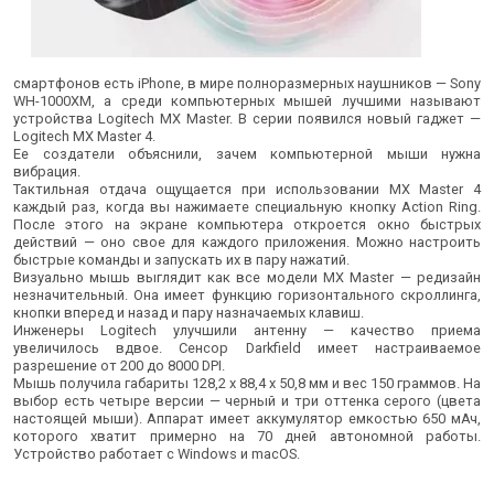
смартфонов есть iPhone, в мире полноразмерных наушников — Sony
WH-1000XM, а среди компьютерных мышей лучшими называют
устройства Logitech MX Master. В серии появился новый гаджет —
Logitech MX Master 4.
Ее создатели объяснили, зачем компьютерной мыши нужна
вибрация.
Тактильная отдача ощущается при использовании MX Master 4
каждый раз, когда вы нажимаете специальную кнопку Action Ring.
После этого на экране компьютера откроется окно быстрых
действий — оно свое для каждого приложения. Можно настроить
быстрые команды и запускать их в пару нажатий.
Визуально мышь выглядит как все модели MX Master — редизайн
незначительный. Она имеет функцию горизонтального скроллинга,
кнопки вперед и назад и пару назначаемых клавиш.
Инженеры Logitech улучшили антенну — качество приема
увеличилось вдвое. Сенсор Darkfield имеет настраиваемое
разрешение от 200 до 8000 DPI.
Мышь получила габариты 128,2 х 88,4 х 50,8 мм и вес 150 граммов. На
выбор есть четыре версии — черный и три оттенка серого (цвета
настоящей мыши). Аппарат имеет аккумулятор емкостью 650 мАч,
которого хватит примерно на 70 дней автономной работы.
Устройство работает с Windows и macOS.