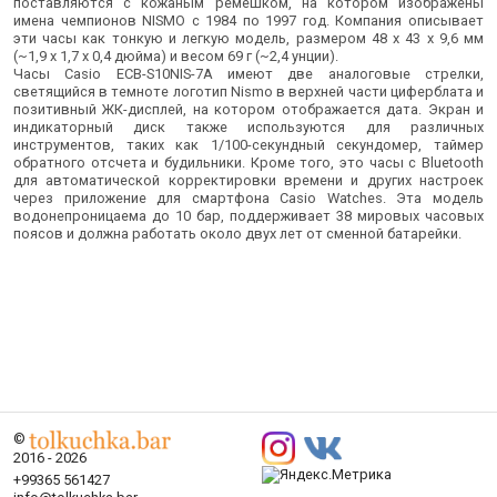
поставляются с кожаным ремешком, на котором изображены
имена чемпионов NISMO с 1984 по 1997 год. Компания описывает
эти часы как тонкую и легкую модель, размером 48 x 43 x 9,6 мм
(~1,9 x 1,7 x 0,4 дюйма) и весом 69 г (~2,4 унции).
Часы Casio ECB-S10NIS-7A имеют две аналоговые стрелки,
светящийся в темноте логотип Nismo в верхней части циферблата и
позитивный ЖК-дисплей, на котором отображается дата. Экран и
индикаторный диск также используются для различных
инструментов, таких как 1/100-секундный секундомер, таймер
обратного отсчета и будильники. Кроме того, это часы с Bluetooth
для автоматической корректировки времени и других настроек
через приложение для смартфона Casio Watches. Эта модель
водонепроницаема до 10 бар, поддерживает 38 мировых часовых
поясов и должна работать около двух лет от сменной батарейки.
©
2016 - 2026
+99365 561427