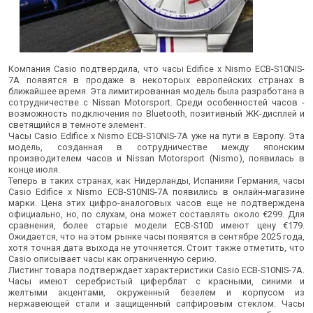
Компания Casio подтвердила, что часы Edifice x Nismo ECB-S10NIS-
7A появятся в продаже в некоторых европейских странах в
ближайшее время. Эта лимитированная модель была разработана в
сотрудничестве с Nissan Motorsport. Среди особенностей часов -
возможность подключения по Bluetooth, позитивный ЖК-дисплей и
светящийся в темноте элемент.
Часы Casio Edifice x Nismo ECB-S10NIS-7A уже на пути в Европу. Эта
модель, созданная в сотрудничестве между японским
производителем часов и Nissan Motorsport (Nismo), появилась в
конце июля.
Теперь в таких странах, как Нидерланды, Испанияи Германия, часы
Casio Edifice x Nismo ECB-S10NIS-7A появились в онлайн-магазине
марки. Цена этих цифро-аналоговых часов еще не подтверждена
официально, но, по слухам, она может составлять около €299. Для
сравнения, более старые модели ECB-S10D имеют цену €179.
Ожидается, что на этом рынке часы появятся в сентябре 2025 года,
хотя точная дата выхода не уточняется. Стоит также отметить, что
Casio описывает часы как ограниченную серию.
Листинг товара подтверждает характеристики Casio ECB-S10NIS-7A.
Часы имеют серебристый циферблат с красными, синими и
желтыми акцентами, окруженный безелем и корпусом из
нержавеющей стали и защищенный сапфировым стеклом. Часы