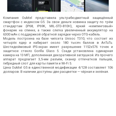
Компания Oukitel представила ультрабюджетный защищённый
смартфон с индексом G5. За свои деньги новинка защиту по трём
стандартам (IP68, IP69K, MIL-STD-810H), яркий «кемпинговый»
фонарик на спинке, а также слегка увеличенный аккумулятор на
6300 мАч с поддержкой обратной зарядки через OTG-кабель.
Модель построена на базе чипсета Unisoc T310, что состоит из
четырёх ядер и набирает около 180 тысяч баллов в AnTuTu.
Шестидюймовый IPS-экран имеет разрешение 1152x576 точек и
защитное стекло Gorilla Glass 5. Сзади установлена одинарная
камера на 13 МП, дополненная декоративной заглушкой. Из прочего
аппарат предлагает 3,5-мм разъём, сканер отпечатков пальцев,
гибридный слот для карты памяти и Wi-Fi 5.
Цена Oukitel G5 в единственной модификации 4/128 составляет 106
долларов. В наличии доступны две расцветки — чёрная и зелёная.